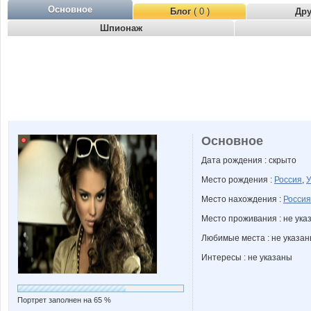
Основное
Блог
( 0 )
Др
Шпионаж
Основное
Дата рождения : скрыто
Место рождения :
Россия
,
У
Место нахождения :
Россия
Место проживания : не ука
Любимые места : не указа
Интересы : не указаны
Портрет заполнен на 65 %