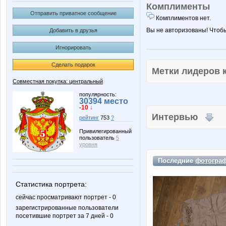
Комплименты
Отправить приватное сообщение
Комплиментов нет.
Вы не авторизованы! Чтоб
Добавить в друзья
Игнорировать
Сделать подарок
Метки лидеров
Совместная покупка: центральный
популярность:
30394 место
-10 ↓
Интервью
рейтинг
753
?
Привилегированный
пользователь
5
уровня
Последние
фотогра
Статистика портрета:
сейчас просматривают портрет - 0
зарегистрированные пользователи
посетившие портрет за 7 дней - 0